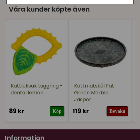
Våra kunder köpte även
Kattleksak tuggring -
Kattmatskål Fat
dental lemon
Green Marble
Jasper
89 kr
119 kr
1
Köp
Bevaka
Information