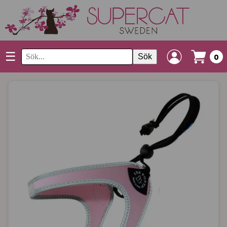
☰
Sök
0