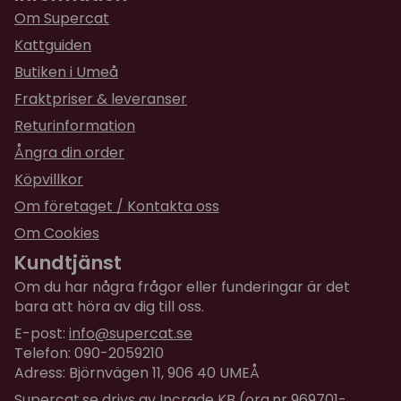
Om Supercat
Kattguiden
Butiken i Umeå
Fraktpriser & leveranser
Returinformation
Ångra din order
Köpvillkor
Om företaget / Kontakta oss
Om Cookies
Kundtjänst
Om du har några frågor eller funderingar är det
bara att höra av dig till oss.
E-post:
info@supercat.se
Telefon: 090-2059210
Adress: Björnvägen 11, 906 40 UMEÅ
Supercat.se drivs av Incrade KB (org.nr 969701-