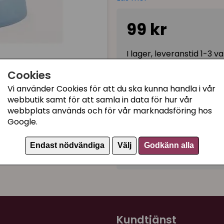
enkelt genom avtorkning el
99 kr
Fördelar:
Tillverkad av 93% återv
I lager, leveranstid 1-3 
Morrhårsvänlig, låg och
Halkfri botten för stabil
Cookies
Enkel att rengöra - dis
Vi använder Cookies för att du ska kunna handla i vår
Kategorier:
Fri från BPA
webbutik samt för att samla in data för hur vår
Kattmatskålar med låg 
webbplats används och för vår marknadsföring hos
Mått:
bredd 17 cm, höjd 3,2
Google.
Matskålar
Färg:
Blå
Miljövänliga matskålar
Tips:
Mixa och matcha med 
Endast nödvändiga
Välj
Godkänn alla
Artikelnummer:
717614
Kundtjänst