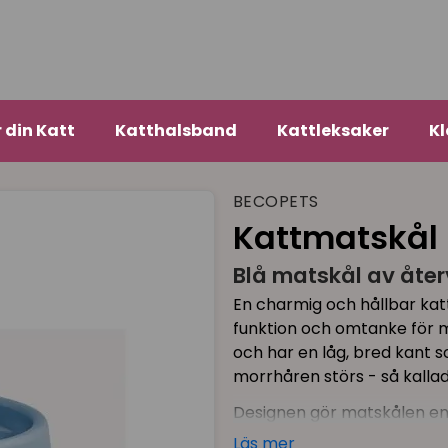
r din Katt
Katthalsband
Kattleksaker
Kl
BECOPETS
Kattmatskål 
Blå matskål av åter
En charmig och hållbar katt
funktion och omtanke för mi
och har en låg, bred kant s
morrhåren störs - så kallad 
Designen gör matskålen en
halkfria botten ser till att
Läs mer