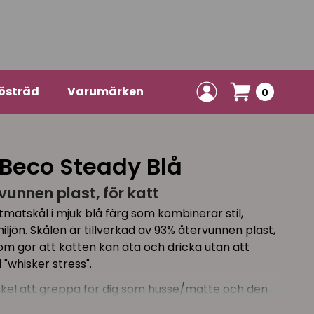
östräd
Varumärken
0
Beco Steady Blå
vunnen plast, för katt
matskål i mjuk blå färg som kombinerar stil,
ljön. Skålen är tillverkad av 93% återvunnen plast,
om gör att katten kan äta och dricka utan att
"whisker stress".
kel att greppa för dig som husse/matte och den
 den står stadigt även under ivriga måltider. Rengörs