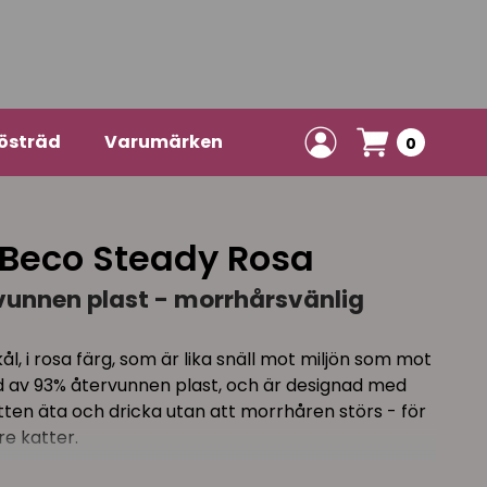
östräd
Varumärken
0
 Beco Steady Rosa
vunnen plast - morrhårsvänlig
l, i rosa färg, som är lika snäll mot miljön som mot
kad av 93% återvunnen plast, och är designad med
tten äta och dricka utan att morrhåren störs - för
e katter.
n enkel att greppa, samtidigt som den halkfria