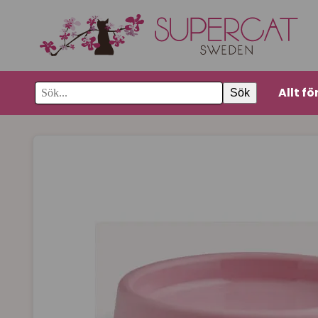
Allt fö
Sök