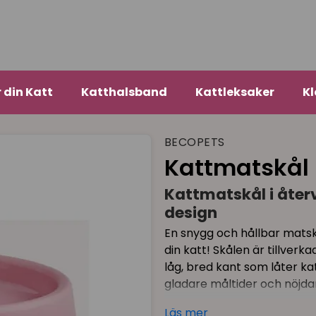
r din Katt
Katthalsband
Kattleksaker
Kl
BECOPETS
Kattmatskål
Kattmatskål i åter
design
En snygg och hållbar matskå
din katt! Skålen är tillver
låg, bred kant som låter ka
gladare måltider och nöjdar
Skålens smarta form gör de
Läs mer