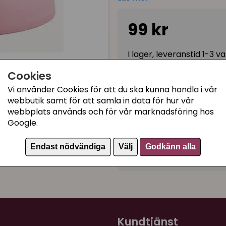
botten håller den stadigt p
- torka av den snabbt eller
99 kr
temperatur).
Fördelar:
I lager, leveranstid 1-3 
Hållbart tillverkad, 93
Cookies
Helt fri från BPA
Vi använder Cookies för att du ska kunna handla i vår
Kategorier:
Morrhårsvänlig, låg och
webbutik samt för att samla in data för hur vår
Halkfri botten för stabil
Kattmatskålar med låg 
webbplats används och för vår marknadsföring hos
Enkel att rengöra - dis
Google.
Matskålar
Miljövänliga matskålar
Mått:
bredd 17 cm, höjd 3,2
Endast nödvändiga
Välj
Godkänn alla
Färg:
Rosa
Artikelnummer:
717613
Tips:
Mixa och matcha med 
Kundtjänst