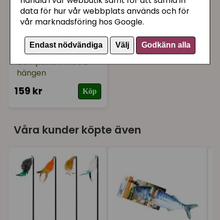
handla i vår webbutik samt för att samla in
data för hur vår webbplats används och för
vår marknadsföring hos Google.
Endast nödvändiga
Välj
Godkänn alla
Kattleksak Vippa
Companion med 2
hängen
159 kr
Köp
Våra kunder köpte även