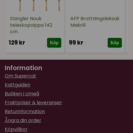
Dangler Nouk
AFP Brottningsleksak
teleskopvippa 142
Makrill
cm
129 kr
99 kr
5
Köp
Köp
Information
Om Supercat
Kattguiden
Butiken i Umeå
Fraktpriser & leveranser
Returinformation
Ångra din order
Köpvillkor