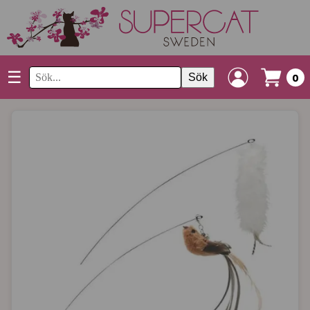
☰
Sök
0