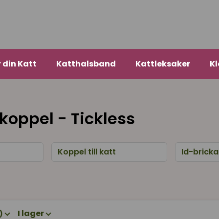
r din Katt
Katthalsband
Kattleksaker
Kl
koppel - Tickless
Koppel till katt
Id-brick
I lager
)