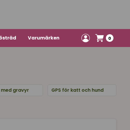
östräd
Varumärken
0
a med gravyr
GPS för katt och hund