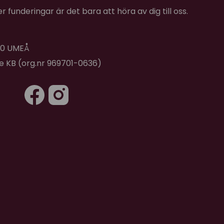
 funderingar är det bara att höra av dig till oss.
 40 UMEÅ
de KB (org.nr 969701-0636)