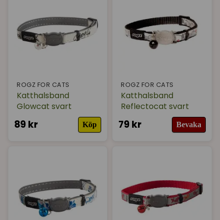
Varumärke
(Rogz for Cats)
I lager
ROGZ FOR CATS
ROGZ FOR CATS
Katthalsband
Katthalsband
Glowcat svart
Reflectocat svart
89 kr
79 kr
Köp
Bevaka