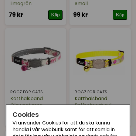
limegrön
Small
79 kr
99 kr
Köp
Köp
ROGZ FOR CATS
ROGZ FOR CATS
Katthalsband
Katthalsband
Glowcat rosa
Reflectocat gul
Cookies
89 kr
79 kr
Bevaka
Köp
Vi använder Cookies för att du ska kunna
handla i vår webbutik samt för att samla in