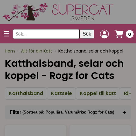
☰
Sök
0
Hem
›
Allt för din Katt
›
Katthalsband, selar och koppel
Katthalsband, selar och
koppel - Rogz for Cats
Katthalsband
Kattsele
Koppel till katt
Id-b
+
Filter
(Sortera på: Populära, Varumärke: Rogz for Cats)
Sortera på
(Populära)