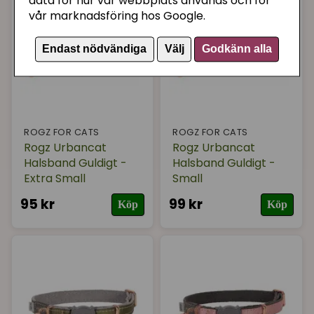
data för hur vår webbplats används och för
vår marknadsföring hos Google.
Endast nödvändiga
Välj
Godkänn alla
ROGZ FOR CATS
ROGZ FOR CATS
Rogz Urbancat
Rogz Urbancat
Halsband Guldigt -
Halsband Guldigt -
Extra Small
Small
95 kr
99 kr
Köp
Köp