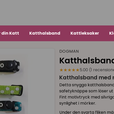
r din Katt
Katthalsband
Kattleksaker
Kl
DOGMAN
Katthalsband
★★★★★
5.00 (1 recension
Katthalsband med re
Detta snygga katthalsband, i
safetyknäppe som löser ut
Fint motivtryck med silvrig
synlighet i mörker.
Under den svarta fliken mä