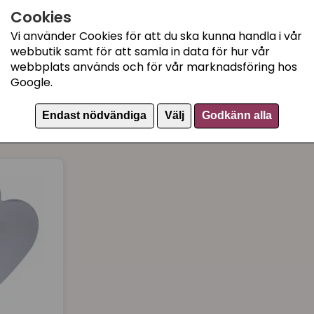
Cookies
Katthalsband med refle
Vi använder Cookies för att du ska kunna handla i vår
Artikelnummer:
154510
webbutik samt för att samla in data för hur vår
webbplats används och för vår marknadsföring hos
Google.
Recensioner (1)
Endast nödvändiga
Välj
Godkänn alla
Sten
för 1 år sedan
Ej provat ännu, men ser he