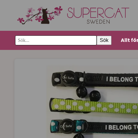
Allt fö
Sök