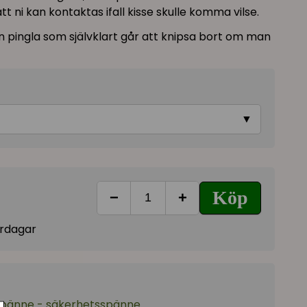
 ni kan kontaktas ifall kisse skulle komma vilse.
 pingla som självklart går att knipsa bort om man
▼
Köp
−
+
vardagar
spänne - säkerhetsspänne