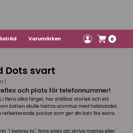
östräd
Varumärken
0
 Dots svart
er)
flex och plats för telefonnummer!
 flera olika färger, har ställbar storlek och ett
 om katten skulle fastna utomhus med halsbandet.
a reflekterande prickar som ger din katt lite extra
rkt
"I belong to"
, finns plats att skriva mattes eller