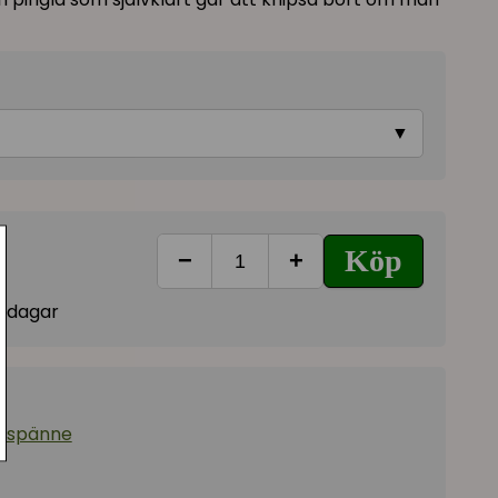
▼
Köp
−
+
vardagar
esspänne