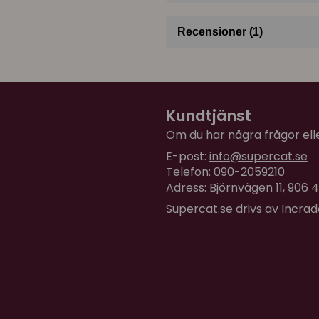
Recensioner (1)
Marlene
för 1 år sedan
Kundtjänst
Om du har några frågor eller
E-post:
info@supercat.se
Telefon: 090-2059210
Adress: Björnvägen 11, 906
Supercat.se drivs av Incra