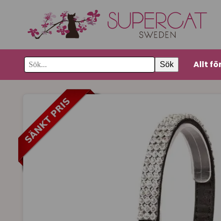
Allt fö
Sök