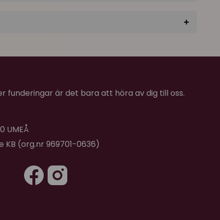
+
★
★
★
★
★
 funderingar är det bara att höra av dig till oss.
 40 UMEÅ
de KB (org.nr 969701-0636)