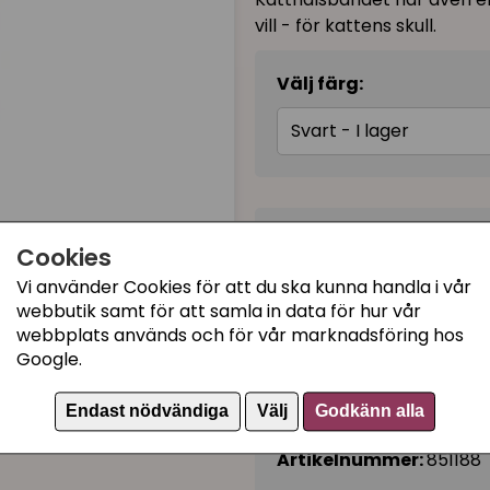
vill - för kattens skull.
Välj färg:
Svart - I lager
89 kr
(99 kr)
Cookies
Vi använder Cookies för att du ska kunna handla i vår
I lager, leveranstid 1-3 
webbutik samt för att samla in data för hur vår
webbplats används och för vår marknadsföring hos
Google.
Kategorier:
Endast nödvändiga
Välj
Godkänn alla
Katthalsband med bält
Artikelnummer:
851188