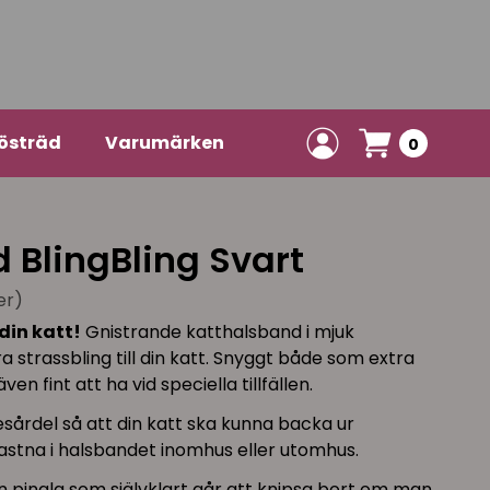
östräd
Varumärken
0
 BlingBling Svart
er)
din katt!
Gnistrande katthalsband i mjuk
ra strassbling till din katt. Snyggt både som extra
n fint att ha vid speciella tillfällen.
sårdel så att din katt ska kunna backa ur
astna i halsbandet inomhus eller utomhus.
 pingla som självklart går att knipsa bort om man