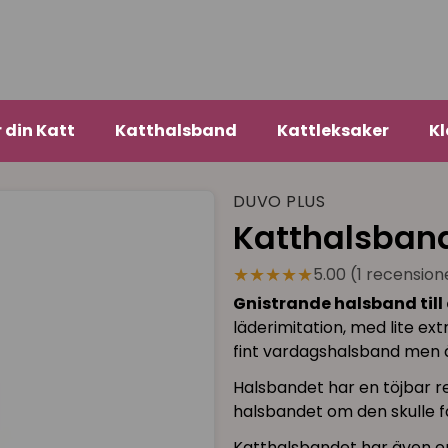
r din Katt
Katthalsband
Kattleksaker
Kl
DUVO PLUS
Katthalsband
★★★★★
5.00 (1 recension
Gnistrande halsband till 
läderimitation, med lite ext
fint vardagshalsband men äve
Halsbandet har en töjbar re
halsbandet om den skulle f
Katthalsbandet har även en