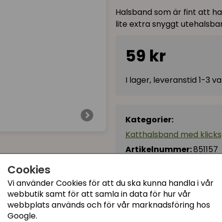
Halsband som är fint att ha 
lite extra snyggt utehalsba
59 kr
I lager, leveranstid 1-3 
Kategorier:
Katthalsband med klick
Artikelnummer:
851157
Cookies
Vi använder Cookies för att du ska kunna handla i vår
webbutik samt för att samla in data för hur vår
webbplats används och för vår marknadsföring hos
Google.