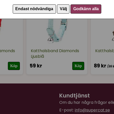
Endast nödvändiga
Välj
Godkänn alla
iamonds
Katthalsband Diamonds
Katthalsb
Ljusblå
59 kr
89 kr
Köp
Köp
(99 k
Kundtjänst
Om du har några frågor eller
E-post:
info@supercat.se