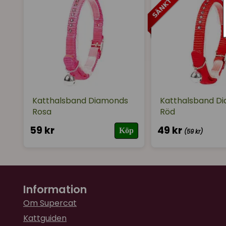
Katthalsband Diamonds
Katthalsband D
Rosa
Röd
59 kr
49 kr
Köp
(59 kr)
Information
Om Supercat
Kattguiden