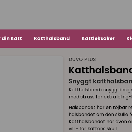
r din Katt
Katthalsband
Kattleksaker
Kl
DUVO PLUS
Katthalsban
Snyggt katthalsban
Katthalsband i snygg design 
med strass för extra bling-b
Halsbandet har en töjbar re
halsbandet om den skulle f
Katthalsbandet har även en
vill - för kattens skull.