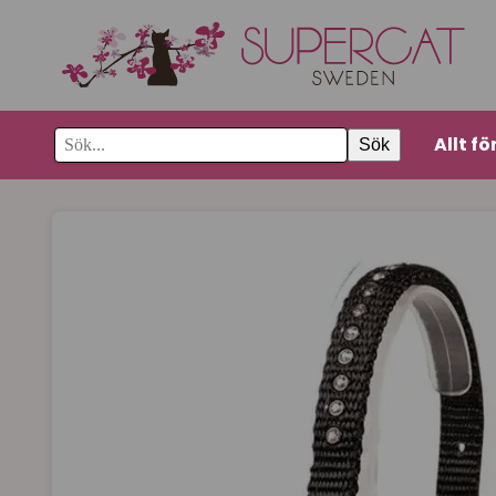
Allt fö
Sök