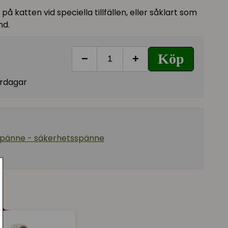
på katten vid speciella tillfällen, eller såklart som
nd.
Köp
−
+
vardagar
spänne - säkerhetsspänne