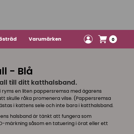
östräd
Varumärken
0
ll - Blå
ll till ditt katthalsband.
i ryms en liten pappersremsa med ägarens
att skulle råka promenera vilse. (Pappersremsa
ästas i kattens sele och inte bara i katthalsband.
ttens halsband är tänkt att fungera som
 ID-märkning såsom en tatuering i örat eller ett