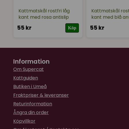
Kattmatskål rostfri låg
Kattmatskål rost
kant med rosa antislip
kant med blå ant
55 kr
55 kr
Köp
Information
Om Supercat
Kattguiden
Butiken i Umeå
Fraktpriser & leveranser
Returinformation
Ångra din order
Köpvillkor