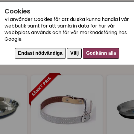
Cookies
Kategorier:
Vi använder Cookies för att du ska kunna handla i vår
Katthalsband
webbutik samt för att samla in data för hur vår
webbplats används och för vår marknadsföring hos
Katthalsband, selar och
Google.
Artikelnummer:
4161
Endast nödvändiga
Välj
Godkänn alla