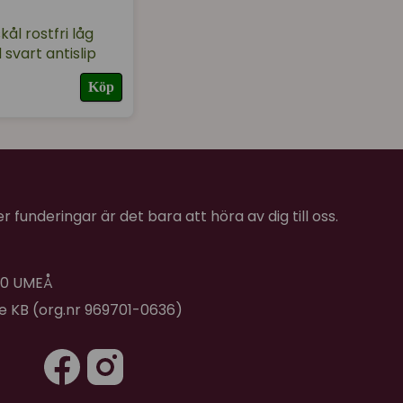
ål rostfri låg
svart antislip
Köp
 funderingar är det bara att höra av dig till oss.
 40 UMEÅ
de KB (org.nr 969701-0636)