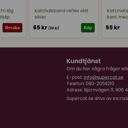
fri låg
Katthalsband reflex slät
Kattmatsk
islip
silver
kant med 
65 kr
55 kr
Bevaka
Köp
(69 kr)
Kundtjänst
Om du har några frågor eller
E-post:
info@supercat.se
Telefon: 090-2059210
Adress: Björnvägen 11, 906
Supercat.se drivs av Incra