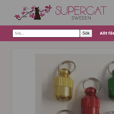
Allt fö
Sök