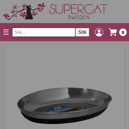
☰
Sök
0