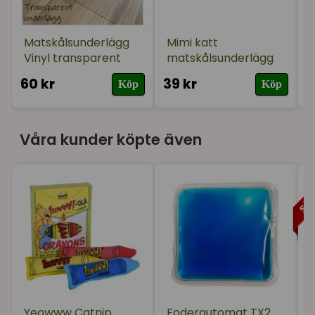
Matskålsunderlägg
Mimi katt
Vinyl transparent
matskålsunderlägg
60 kr
39 kr
2
Köp
Köp
Våra kunder köpte även
Yeowww Catnip
Foderautomat TX2