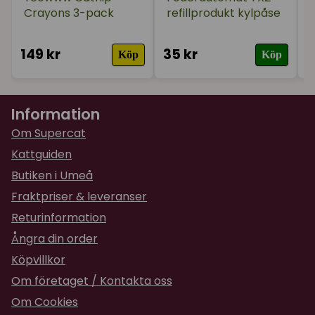
Crayons 3-pack
refillprodukt kylpåse
149 kr
35 kr
1
Köp
Köp
Information
Om Supercat
Kattguiden
Butiken i Umeå
Fraktpriser & leveranser
Returinformation
Ångra din order
Köpvillkor
Om företaget / Kontakta oss
Om Cookies