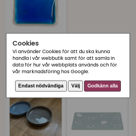
en kattvakt om ni reser bort. Enligt jordbruksverkets
regler måste en katt ha tillsyn minst 2 gånger per
dygn!
Foderautomat TX2
Cookies
refillprodukt kylpåse
Vi använder Cookies för att du ska kunna
35 kr
Köp
handla i vår webbutik samt för att samla in
data för hur vår webbplats används och för
vår marknadsföring hos Google.
Du kanske också gillar
Endast nödvändiga
Välj
Godkänn alla