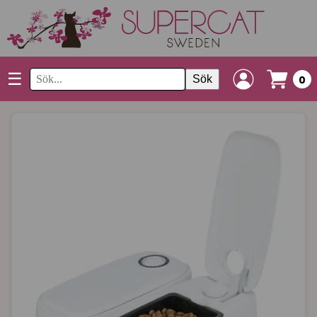
☰
Sök
0