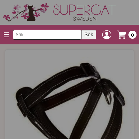
☰
Sök
0