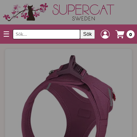
☰
Sök
0