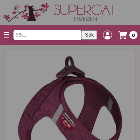
☰
Sök
0