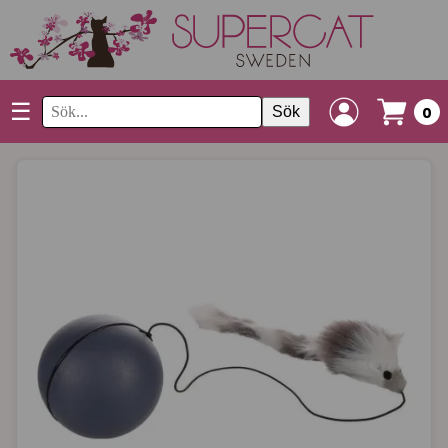
☰
Sök
0