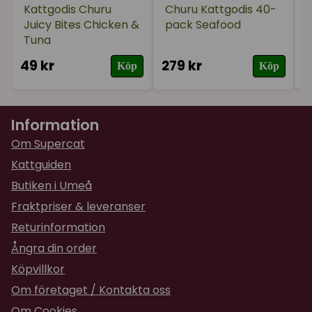
Kattgodis Churu
Churu Kattgodis 40-
Juicy Bites Chicken &
pack Seafood
★
★
★
★
★
Evy
Tuna
för 1 år sedan
Hej. Rolig boll ,katten gillar den verkligen.
49 kr
279 kr
1
Köp
Köp
★
★
★
★
★
Camilla
för 1 år sedan
Information
Katten tyckte den va lite läskig först, men nu är
Om Supercat
det roligt att följa efter den :)
Kattguiden
★
★
★
★
★
Camilla
Butiken i Umeå
för 1 år sedan
Fraktpriser & leveranser
Katten tyckte den va lite läskig först, men nu är
Returinformation
det roligt att följa efter den :)
Ångra din order
Köpvillkor
Om företaget / Kontakta oss
Om Cookies