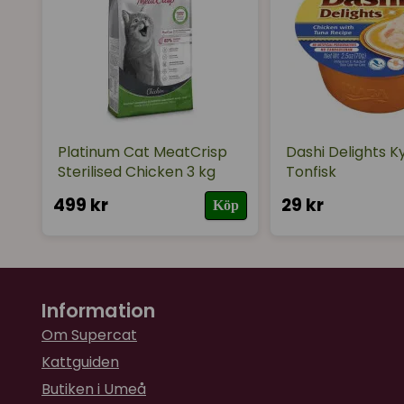
Platinum Cat MeatCrisp
Dashi Delights K
Sterilised Chicken 3 kg
Tonfisk
499 kr
29 kr
Köp
Information
Om Supercat
Kattguiden
Butiken i Umeå