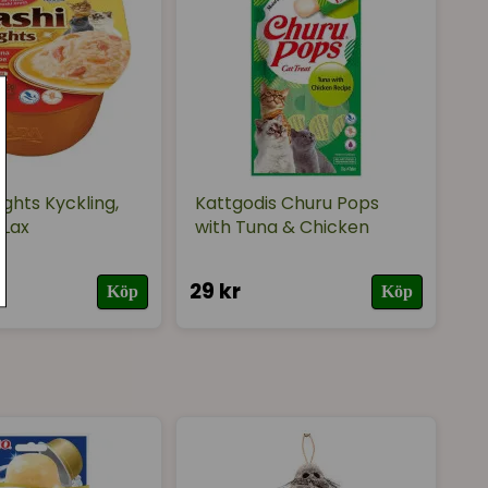
öl, karragenan, xantangummi, aromämnen, Camellia
, Taurin 355 mg
ights Kyckling,
Kattgodis Churu Pops
 Lax
with Tuna & Chicken
29 kr
Köp
Köp