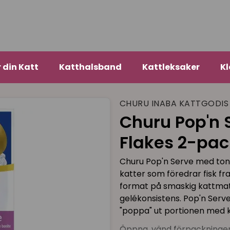
r din Katt
Katthalsband
Kattleksaker
Kl
CHURU INABA KATTGODIS
Churu Pop'n 
Flakes 2-pac
Churu Pop'n Serve med tonfi
katter som föredrar fisk fr
format på smaskig kattmat 
gelékonsistens. Pop'n Serve
"poppa" ut portionen med k
Öppna, vänd förpackningen 