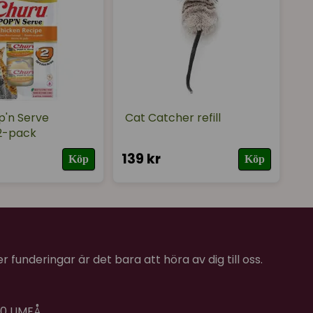
p'n Serve
Cat Catcher refill
2-pack
139 kr
Köp
Köp
 funderingar är det bara att höra av dig till oss.
 40 UMEÅ