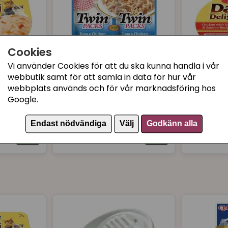
450 kcal/kg
Tillsatser: guarkärnmj
thea, Vitamin E 566 mg
Cookies
Vi använder Cookies för att du ska kunna handla i vår
webbutik samt för att samla in data för hur vår
webbplats används och för vår marknadsföring hos
yckling &
Churu Tuna-Chicken in
Dashi Del
Google.
Scallop broth - TWIN
Tonfisk &
PACK
Endast nödvändiga
Välj
Godkänn alla
32 kr
29 kr
Köp
Köp