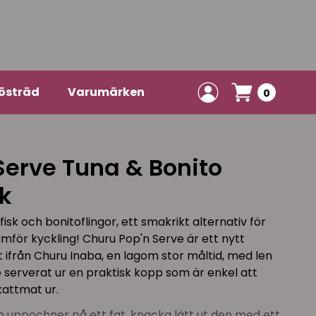
östräd
Varumärken
0
Serve Tuna & Bonito
k
sk och bonitoflingor, ett smakrikt alternativ för
amför kyckling! Churu Pop'n Serve är ett nytt
ifrån Churu Inaba, en lagom stor måltid, med len
 serverat ur en praktisk kopp som är enkel att
attmat ur.
uppochner på ett fat, knacka lätt ut den med ett