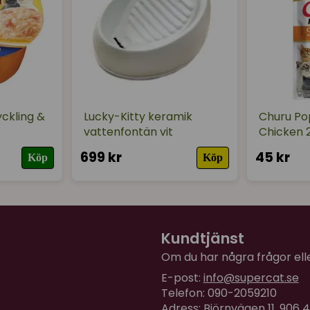
yckling &
Lucky-Kitty keramik
Churu Po
vattenfontän vit
Chicken 
699 kr
45 kr
Köp
Köp
Kundtjänst
Om du har några frågor eller
E-post:
info@supercat.se
Telefon: 090-2059210
Adress: Björnvägen 11, 906