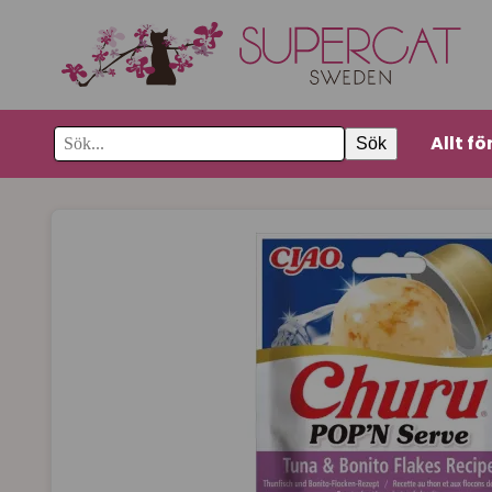
Allt fö
Sök