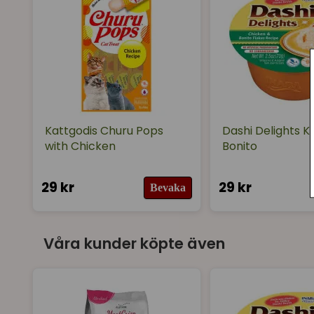
Kattgodis Churu Pops
Dashi Delights K
with Chicken
Bonito
29 kr
29 kr
Bevaka
Våra kunder köpte även