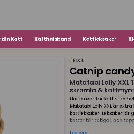
r din Katt
Katthalsband
Kattleksaker
Kl
TRIXIE
Catnip candy
Matatabi Lolly XXL 
skramla & kattmyn
Har du en stor katt som beh
Matatabi Lolly XXL är extra
kattleksaker. Leksaken är g
katter blir tokiga i, och 
doft.
Läs mer