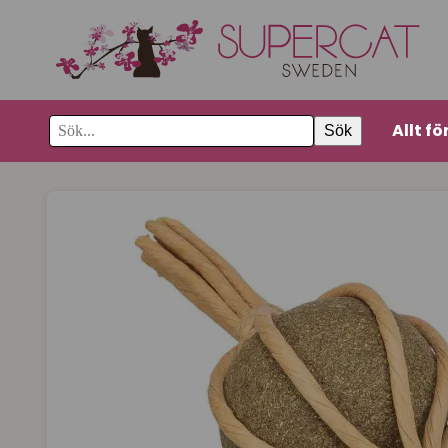
Allt fö
Sök