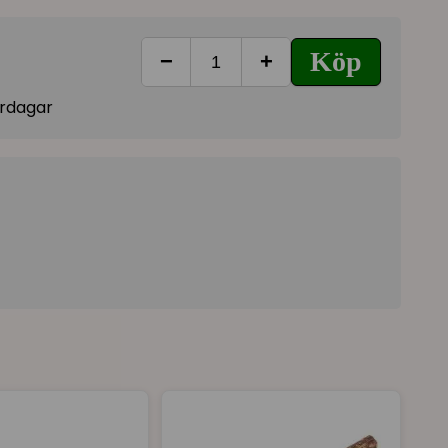
 inbyggt
skrammel
som gör leken ännu roligare
. När katten tuggar och gnager kan det dessutom
Köp
−
+
orsteffekt".
ora katter
vardagar
a och skrammel
 aktivering
n bidra till bättre tandhygien