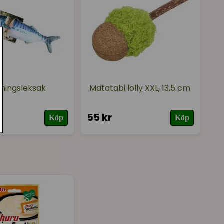
tningsleksak
Matatabi lolly XXL, 13,5 cm
55 kr
Köp
Köp