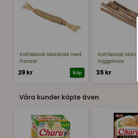
Kattleksak Matatabi med
Kattleksak Mata
fransar
tuggpinnar
29 kr
35 kr
Köp
Våra kunder köpte även