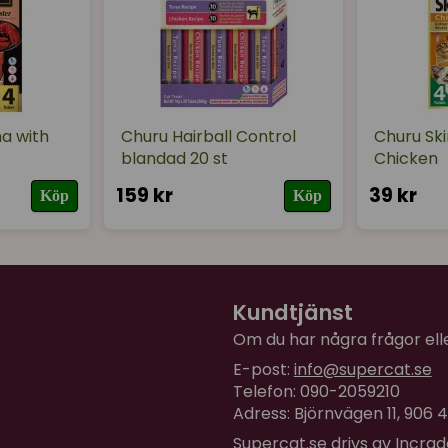
a with
Churu Hairball Control
Churu Ski
blandad 20 st
Chicken
159 kr
39 kr
Köp
Köp
Kundtjänst
Om du har några frågor eller
E-post:
info@supercat.se
Telefon: 090-2059210
Adress: Björnvägen 11, 906
Supercat.se drivs av Incra