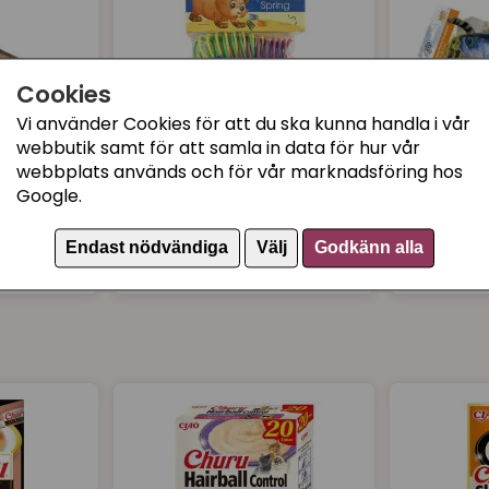
Cookies
Vi använder Cookies för att du ska kunna handla i vår
webbutik samt för att samla in data för hur vår
webbplats används och för vår marknadsföring hos
tabi
Spring Things stora
AFP Brot
Google.
spiraler, 10st
Makrill
Endast nödvändiga
Välj
Godkänn alla
75 kr
99 kr
Köp
Köp