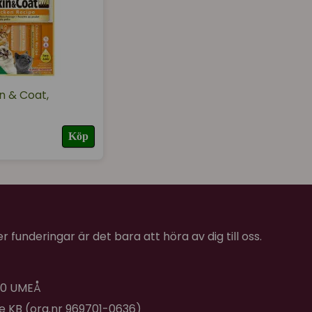
n & Coat,
Köp
 funderingar är det bara att höra av dig till oss.
 40 UMEÅ
de KB (org.nr 969701-0636)