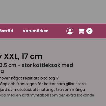
östräd
Varumärken
0
 XXL, 17 cm
13,5 cm - stor kattleksak med
ta
över något rejält att bita tag i?
 lång och framtagen för katter som gillar stora
jord av matatabi, ett naturligt trä som många
toppad med en kattmyntaboll som ger extra lockande