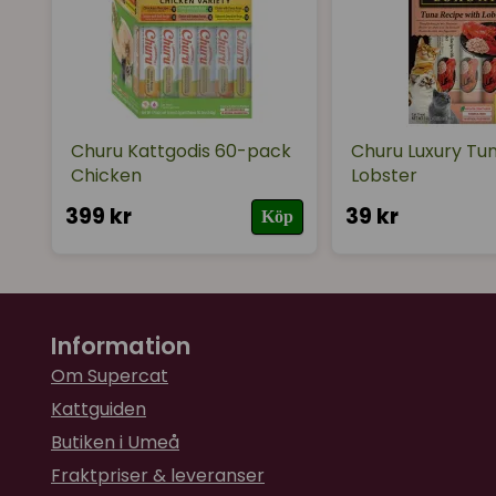
Churu Kattgodis 60-pack
Churu Luxury Tun
Chicken
Lobster
399 kr
39 kr
Köp
Information
Om Supercat
Kattguiden
Butiken i Umeå
Fraktpriser & leveranser