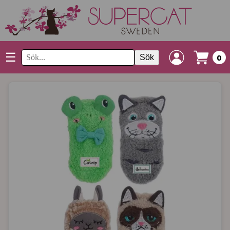
☰
Sök
0