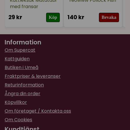
Kattleksak Matatabi
Yeowww Pollock Fish
för 2 år sedan
med fransar
29 kr
140 kr
3
★
★
★
★
★
Monique
Köp
Bevaka
för 2 år sedan
Molly gillade lukten och lekte en stund med den
sedan var den inte intressant. Maja brydde sig
Information
inte om den. Väldigt söt.
Om Supercat
Kattguiden
Butiken i Umeå
Fraktpriser & leveranser
Returinformation
Ångra din order
Köpvillkor
Om företaget / Kontakta oss
Om Cookies
Kundtjänst