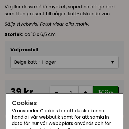
Vi gillar dessa sååå mycket, superfina att ge bort
som liten present till någon katt-älskande vän.
Säljs styckevis! Fotot visar alla motiv.
Storlek:
ca 10 x 6,5 cm
Välj modell:
Beige katt - I lager
▼
39 kr
Köp
−
+
Cookies
I lager, leveranstid 1-3 vardagar
Vi använder Cookies för att du ska kunna
handla i vår webbutik samt för att samla in
data för hur vår webbplats används och för
Kategorier: