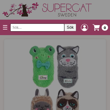
☰
Sök
0