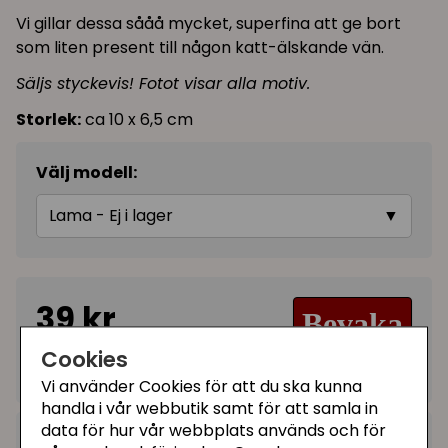
Vi gillar dessa sååå mycket, superfina att ge bort
som liten present till någon katt-älskande vän.
Säljs styckevis! Fotot visar alla motiv.
Storlek:
ca 10 x 6,5 cm
Välj modell:
Lama - Ej i lager
▼
39 kr
Bevaka
Cookies
Tillfälligt slut
Vi använder Cookies för att du ska kunna
handla i vår webbutik samt för att samla in
data för hur vår webbplats används och för
Kategorier: