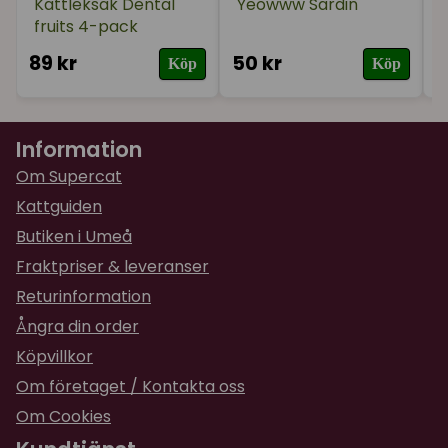
Kattleksak Dental
Yeowww Sardin
fruits 4-pack
F
89 kr
50 kr
1
Köp
Köp
Information
Om Supercat
Kattguiden
Butiken i Umeå
Fraktpriser & leveranser
Returinformation
Ångra din order
Köpvillkor
Om företaget / Kontakta oss
Om Cookies