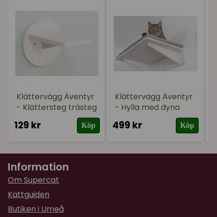
Klättervägg Äventyr
Klättervägg Äventyr
- Klättersteg trästeg
- Hylla med dyna
129 kr
499 kr
4
Köp
Köp
Information
Om Supercat
Kattguiden
Butiken i Umeå