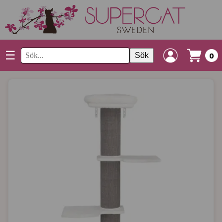
☰
Sök
0