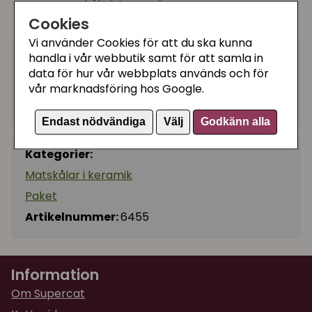
Kattmatskål Viviana grön
Cookies
Keramikmatskål Viviana grön (800ml)
Vi använder Cookies för att du ska kunna
handla i vår webbutik samt för att samla in
199 kr
Utgått
data för hur vår webbplats används och för
vår marknadsföring hos Google.
Ej tillgänglig
Endast nödvändiga
Välj
Godkänn alla
Kategorier:
Matskålar i keramik
Paket
Artikelnummer:
6455
Information
Om Supercat