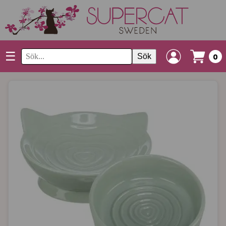
☰
Sök
0