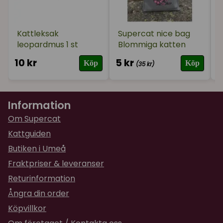
Kattleksak
Supercat nice bag
leopardmus 1 st
Blommiga katten
10 kr
5 kr
3
Köp
Köp
(35 kr)
Information
Om Supercat
Kattguiden
Butiken i Umeå
Fraktpriser & leveranser
Returinformation
Ångra din order
Köpvillkor