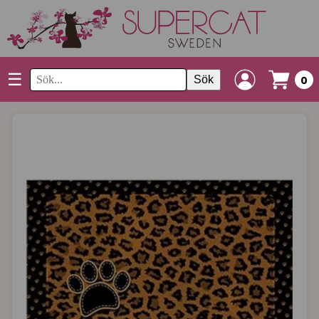
☰
Sök
0