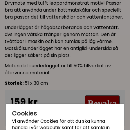
Drymate med tufft leopardmönstrat motiv! Passar
bra att använda under kattmatskålar och speciellt
bra passar det till vattenskålar och vattenfontäner.
Underlägget är högabsorberande och vattentätt,
dvs ingen vätska tränger igenom mattan. Den är
tvättbar i maskin och kan tumlas på låg värme.
Matskålsunderlägget har en antiglid-undersida så
det ligger säkert på sin plats.
Materialet i underlägget är till 50% tillverkat av
återvunna material.
Storlek:
51 x 30 cm
159 kr
Bevaka
Cookies
Tillfälligt slut
Vi använder Cookies för att du ska kunna
handla i vår webbutik samt för att samla in