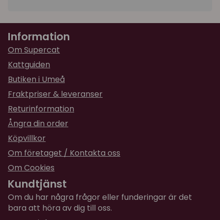
Large
: Bröstomfång 41- 48 cm
Selen och
kopplet är tvättbara för hand upp till 30 °C.
Information
Om Supercat
Kattguiden
Butiken i Umeå
Fraktpriser & leveranser
Returinformation
Ångra din order
Köpvillkor
Om företaget / Kontakta oss
Om Cookies
Kundtjänst
Om du har några frågor eller funderingar är det
bara att höra av dig till oss.