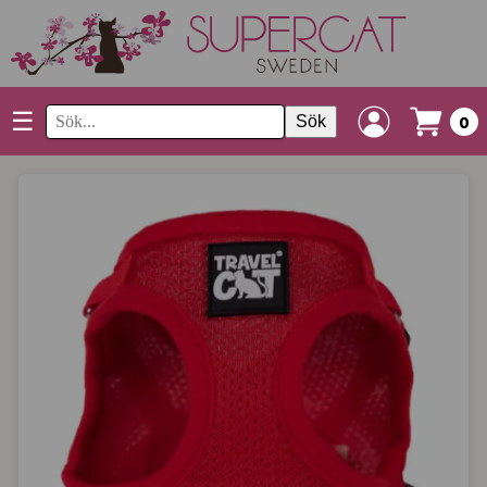
☰
Sök
0