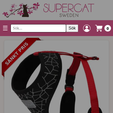
☰
Sök
0