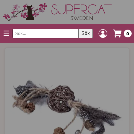
☰
Sök
0