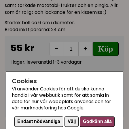
samt torkade matatabi-frukter och en pingla. Allt
som är roligt och lockande för en kissemiss :)
Storlek boll ca 6 cm i diameter.
Bredd inkl fjädrarna: 24 cm
55 kr
Köp
−
+
I lager, leveranstid 1-3 vardagar
Cookies
Kategorier:
Vi använder Cookies för att du ska kunna
Bollar
handla i vår webbutik samt för att samla in
Kattmyntaleksaker
data för hur vår webbplats används och för
vår marknadsföring hos Google.
Artikelnummer:
05-49113
Endast nödvändiga
Välj
Godkänn alla
+
Recensioner (2)