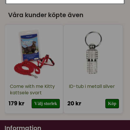
★
★
★
★
★
Ulla
Våra kunder köpte även
för 1 år sedan
4 stjärnor. Är av fin naturmaterial, katten gillar
starkt.
★
★
★
★
★
Linda-Marie
för 1 år sedan
Come with me Kitty
ID-tub i metall silver
kattsele svart
179 kr
20 kr
Välj storlek
Köp
Information