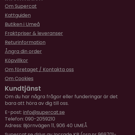
Om Supercat
Kattguiden
Butiken i Umeå
Fraktpriser & leveranser
Returinformation
Ångra din order
Köpvillkor
Om företaget / Kontakta oss
Om Cookies
Kundtjänst
Om du har några frågor eller funderingar är det
bara att höra av dig till oss.
E-post:
info@supercat.se
Telefon: 090-2059210
Adress: Björnvägen 11, 906 40 UMEÅ
Supercat.se drivs av Incrade KB (org.nr 969701-