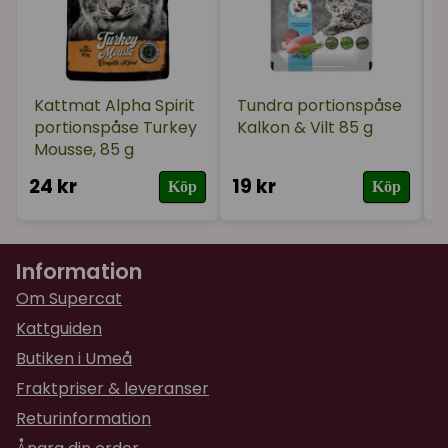
Kattmat Alpha Spirit
Tundra portionspåse
portionspåse Turkey
Kalkon & Vilt 85 g
Mousse, 85 g
24 kr
19 kr
2
Köp
Köp
Information
Om Supercat
Kattguiden
Butiken i Umeå
Fraktpriser & leveranser
Returinformation