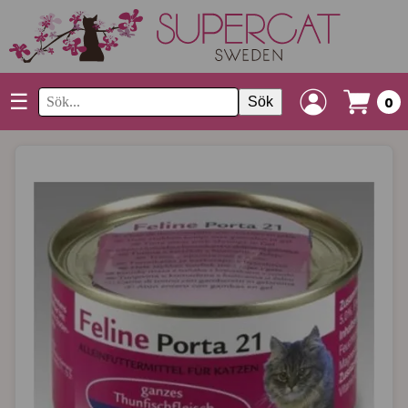
☰
Sök
0