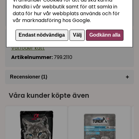
21 kr
Vi använder Cookies för att du ska kunna
Köp
−
+
handla i vår webbutik samt för att samla in
data för hur vår webbplats används och för
I lager, leveranstid 1-3 vardagar
vår marknadsföring hos Google.
Endast nödvändiga
Välj
Godkänn alla
Kategorier:
Våtfoder katt
Artikelnummer:
799.2110
+
Recensioner (1)
★
★
★
★
★
Marina
Våra kunder köpte även
för 1 år sedan
Dessa blev snabbt en favorit.