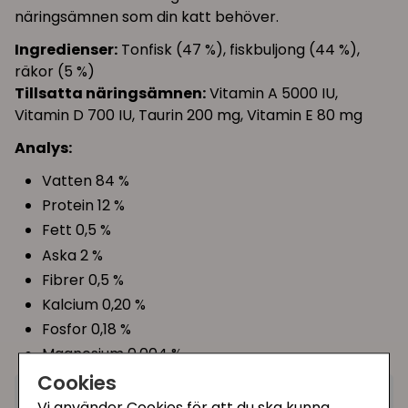
näringsämnen som din katt behöver.
Ingredienser:
Tonfisk (47 %), fiskbuljong (44 %),
räkor (5 %)
Tillsatta näringsämnen:
Vitamin A 5000 IU,
Vitamin D 700 IU, Taurin 200 mg, Vitamin E 80 mg
Analys:
Vatten 84 %
Protein 12 %
Fett 0,5 %
Aska 2 %
Fibrer 0,5 %
Kalcium 0,20 %
Fosfor 0,18 %
Magnesium 0,004 %
Cookies