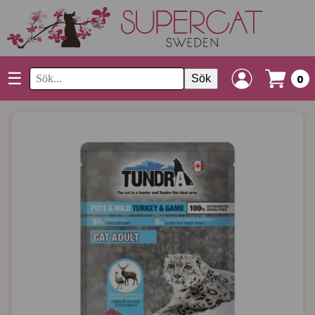
☰
Sök
0