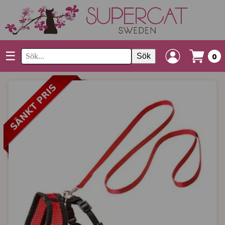
☰
Sök
0