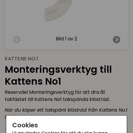
Bild
1 av 2
KATTENS NO.1
Monteringsverktyg till
Kattens No1
Reservdel Monteringsverktyg för att dra åt
takfästet till Kattens No1 takspända klösträd.
När du köper ett takspänt klösträd från Kattens No.1
ingår det ett monteringsverktyg i kartongen.
Cookies