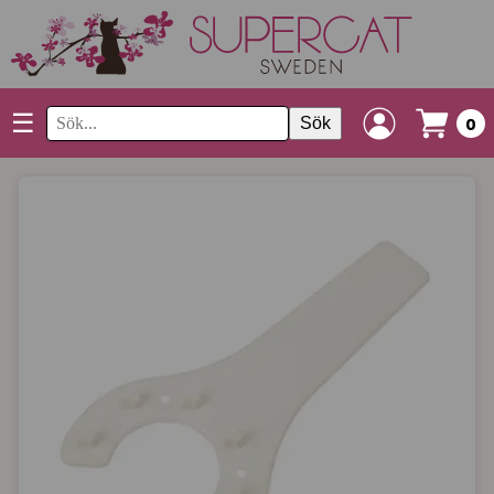
☰
Sök
0