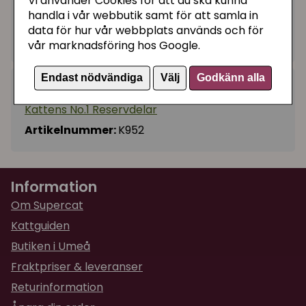
89 kr
Vi använder Cookies för att du ska kunna
Köp
−
+
handla i vår webbutik samt för att samla in
data för hur vår webbplats används och för
I lager, leveranstid 1-3 vardagar
vår marknadsföring hos Google.
Endast nödvändiga
Välj
Godkänn alla
Kategorier:
Kattens No.1 Reservdelar
Artikelnummer:
K952
Information
Om Supercat
Kattguiden
Butiken i Umeå
Fraktpriser & leveranser
Returinformation