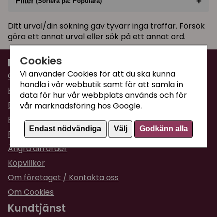
+
Filter
(Sortera på: Populära)
Sortera på
(Populära)
Ditt urval/din sökning gav tyvärr inga träffar. Försök
göra ett annat urval eller sök på ett annat ord.
I lager
Cookies
Information
Vi använder Cookies för att du ska kunna
Om Supercat
handla i vår webbutik samt för att samla in
Kattguiden
data för hur vår webbplats används och för
Butiken i Umeå
vår marknadsföring hos Google.
Fraktpriser & leveranser
Endast nödvändiga
Välj
Godkänn alla
Returinformation
Ångra din order
Köpvillkor
Om företaget / Kontakta oss
Om Cookies
Kundtjänst