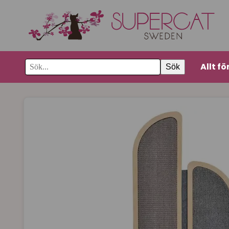
Allt fö
Sök