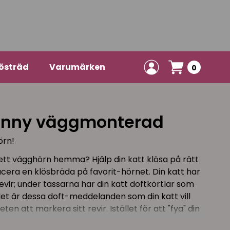
östräd
Varumärken
0
enny väggmonterad
örn!
 ett vägghörn hemma? Hjälp din katt klösa på rätt
lacera en klösbräda på favorit-hörnet. Din katt har
vir; under tassarna har din katt doftkörtlar som
t är dessa doft-meddelanden som din katt vill
eten att markera sitt revir. Istället för att "fya" din
ende som för katten är naturligt, så kan du hjälpa