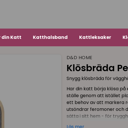
r din Katt
Katthalsband
Kattleksaker
Kl
D&D HOME
Klösbräda P
Snygg klösbräda för väggh
Har din katt börja klösa på
ställe genom att istället p
ett behov av att markera re
utsöndrar feromoner och de
sätta i sitt hem - för tryggh
katt när den utför ett bete
Läs mer