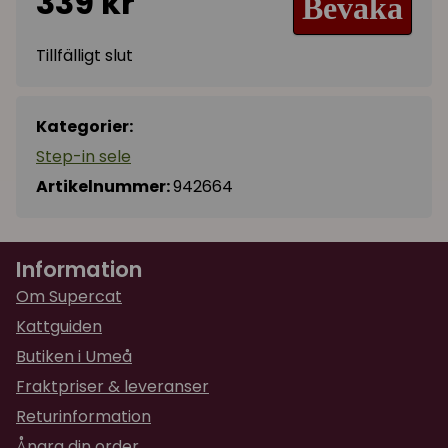
339 kr
Bevaka
Tillfälligt slut
Kategorier:
Step-in sele
Artikelnummer:
942664
Information
Om Supercat
Kattguiden
Butiken i Umeå
Fraktpriser & leveranser
Returinformation
Ångra din order