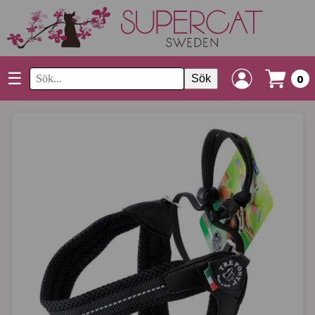
☰
Sök
0