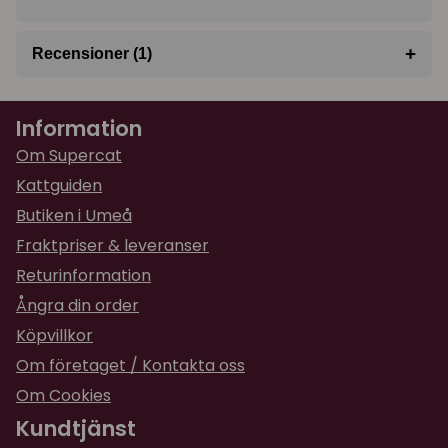
+
Recensioner (1)
★
★
★
★
★
Margaretha
Information
för 1 år sedan
Får nog byta till en större storlek
Om Supercat
Kattguiden
Butiken i Umeå
Fraktpriser & leveranser
Returinformation
Ångra din order
Köpvillkor
Om företaget / Kontakta oss
Om Cookies
Kundtjänst