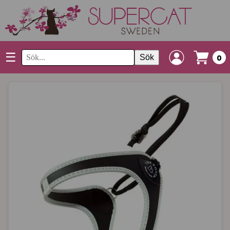
☰
Sök
0