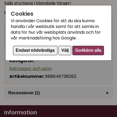
Säljs styckevis i blandade färger!
Cookies
Storlek:
ca 50 cm
Vi använder Cookies för att du ska kunna
49 kr
handla i vår webbutik samt för att samla in
Köp
−
+
data för hur vår webbplats används och för
vår marknadsföring hos Google.
I lager, leveranstid 1-3 vardagar
Endast nödvändiga
Välj
Godkänn alla
Kategorier:
Kattvippor och spön
Artikelnummer:
888646758262
+
Recensioner (1)
★
★
★
★
★
Elinore
Information
för 11 månader sedan