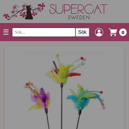
☰
Sök
0