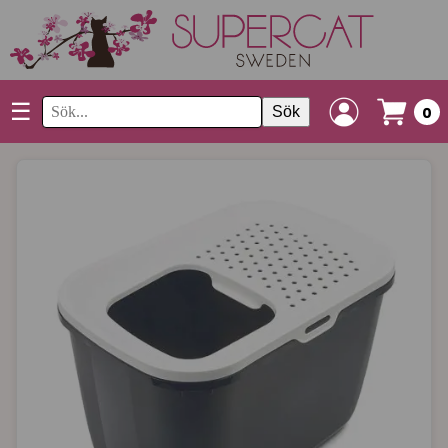
☰
Sök
0