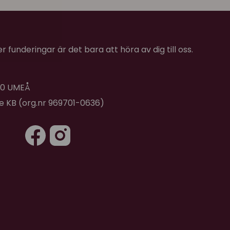
 funderingar är det bara att höra av dig till oss.
 40 UMEÅ
de KB (org.nr 969701-0636)