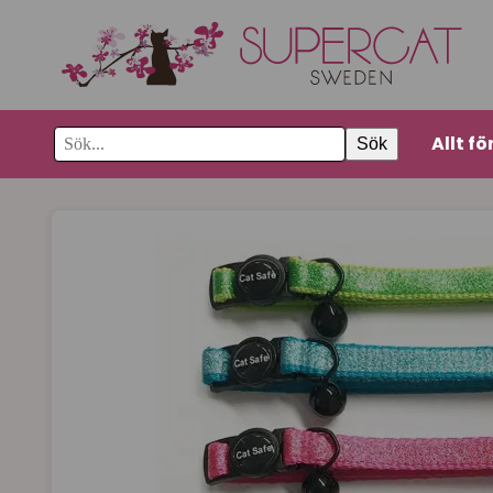
Allt fö
Sök