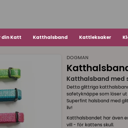
r din Katt
Katthalsband
Kattleksaker
Kl
DOGMAN
Katthalsband 
Katthalsband med s
Detta glittriga katthalsband,
safetyknäppe som löser ut
Superfint halsband med glitt
liv!
Katthalsbandet har även en
vill - för kattens skull.