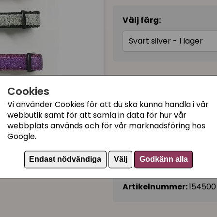
Välj färg:
Svart silver - I lager
Cookies
39 kr
Vi använder Cookies för att du ska kunna handla i vår
webbutik samt för att samla in data för hur vår
I lager, leveranstid 1-3 
webbplats används och för vår marknadsföring hos
Google.
Kategorier:
Endast nödvändiga
Välj
Godkänn alla
Katthalsband med klick
Artikelnummer:
154500