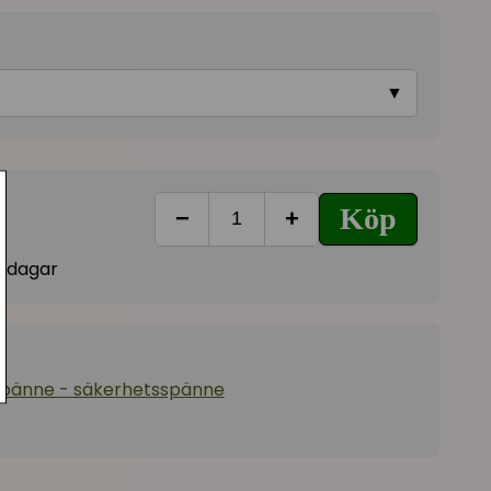
▼
Köp
−
+
vardagar
spänne - säkerhetsspänne