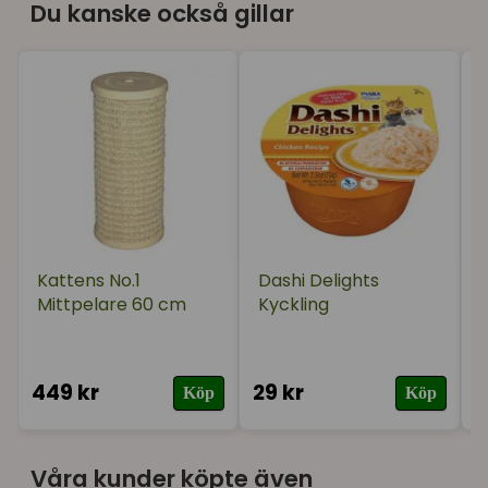
Du kanske också gillar
Kattens No.1
Dashi Delights
Mittpelare 60 cm
Kyckling
449 kr
29 kr
3
Köp
Köp
Våra kunder köpte även