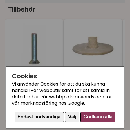
Tillbehör
Cookies
Kattens No.1 Skruv
Kattens No.1 rund
Vi använder Cookies för att du ska kunna
med hatt
bottenplatta creme,
handla i vår webbutik samt för att samla in
Ø50 cm
data för hur vår webbplats används och för
vår marknadsföring hos Google.
22 kr
329 kr
2
Köp
Köp
Endast nödvändiga
Välj
Godkänn alla