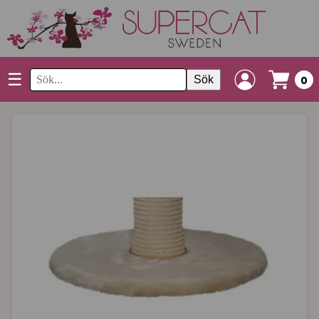
☰
Sök
0