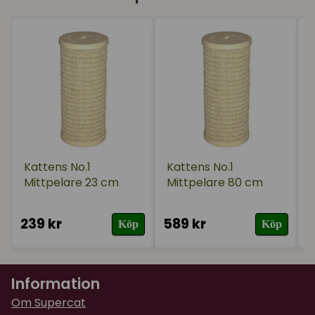
Kattens No.1
Kattens No.1
Mittpelare 23 cm
Mittpelare 80 cm
t
239 kr
589 kr
2
Köp
Köp
Information
Om Supercat