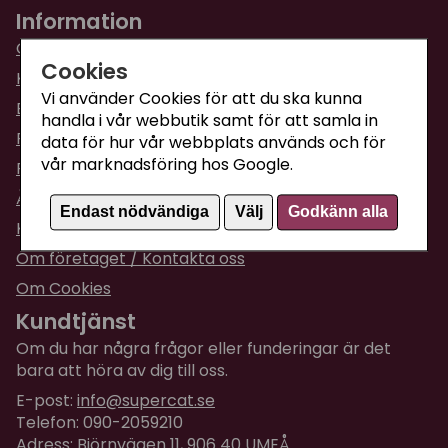
Information
Om Supercat
Cookies
Kattguiden
Vi använder Cookies för att du ska kunna
Butiken i Umeå
handla i vår webbutik samt för att samla in
Fraktpriser & leveranser
data för hur vår webbplats används och för
vår marknadsföring hos Google.
Returinformation
Ångra din order
Endast nödvändiga
Välj
Godkänn alla
Köpvillkor
Om företaget / Kontakta oss
Om Cookies
Kundtjänst
Om du har några frågor eller funderingar är det
bara att höra av dig till oss.
E-post:
info@supercat.se
Telefon: 090-2059210
Adress: Björnvägen 11, 906 40 UMEÅ