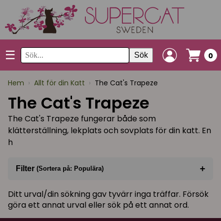
☰
Sök
0
Hem
›
Allt för din Katt
›
The Cat's Trapeze
The Cat's Trapeze
The Cat's Trapeze fungerar både som
klätterställning, lekplats och sovplats för din katt. En
h
+
Filter
(Sortera på: Populära)
Sortera på
(Populära)
Ditt urval/din sökning gav tyvärr inga träffar. Försök
göra ett annat urval eller sök på ett annat ord.
I lager