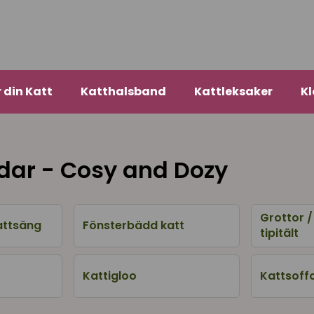
r din Katt
Katthalsband
Kattleksaker
Kl
dar - Cosy and Dozy
Grottor 
attsäng
Fönsterbädd katt
tipitält
Kattigloo
Kattsoff