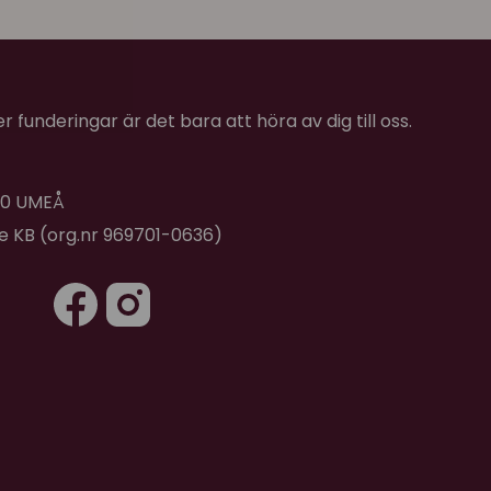
 funderingar är det bara att höra av dig till oss.
 40 UMEÅ
de KB (org.nr 969701-0636)