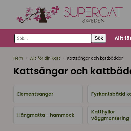
Allt fö
Sök
Hem
›
Allt för din Katt
›
Kattsängar och kattbäddar
Kattsängar och kattbäd
Elementsängar
Fyrkantsbädd k
Katthyllor
Hängmatta - hammock
väggmontering