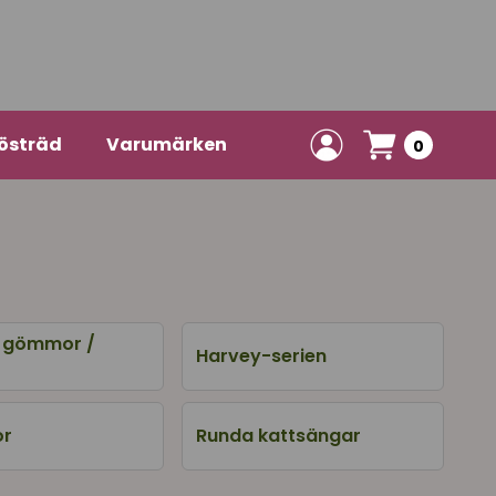
östräd
Varumärken
0
/ gömmor /
Harvey-serien
or
Runda kattsängar