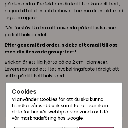
på den andra. Perfekt om din katt har kommit bort,
någon hittat den och behöver komma i kontakt med
dig som ägare.
Går förstås lika bra att använda på kattselen som
på katthalsbandet.
Efter genomförd order, skicka ett email till oss
med din önskade gravyrtext!
Brickan är ett lila hjärta på ca 2 cm i diameter.
Levereras med ett litet nyckelringsfäste färdigt att
sätta på ditt katthalsband.
Cookies
79 kr
Köp
−
+
Vi använder Cookies för att du ska kunna
handla i vår webbutik samt för att samla in
I lager, leveranstid 1-3 vardagar
data för hur vår webbplats används och för
vår marknadsföring hos Google.