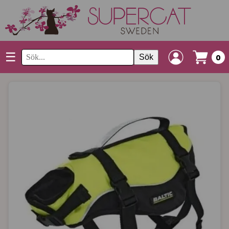
☰
Sök
0