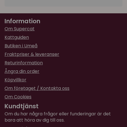
0-3 kg: Hals: 18-25cm. Midja: 0-36cm
3-7 kg: Hals: 21-28cm. Midja: 30-48cm
7-10 kg
Information
Om Supercat
Kattguiden
Butiken i Umeå
Fraktpriser & leveranser
Returinformation
Ångra din order
Köpvillkor
Om företaget / Kontakta oss
Om Cookies
Kundtjänst
Om du har några frågor eller funderingar är det
bara att höra av dig till oss.