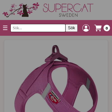
☰
Sök
0