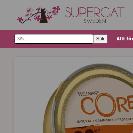
Allt fö
Sök