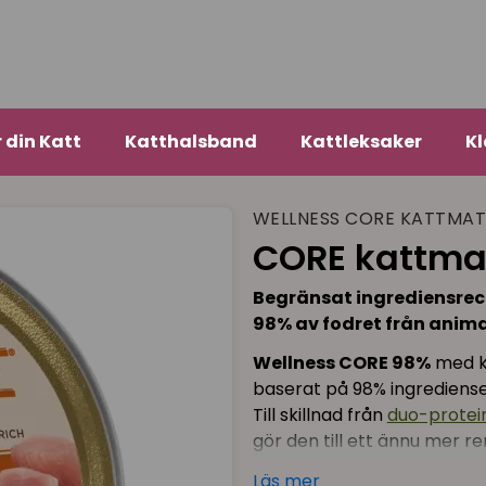
r din Katt
Katthalsband
Kattleksaker
Kl
WELLNESS CORE KATTMA
CORE kattma
Begränsat ingrediensrece
98% av fodret från anima
Wellness CORE 98%
med ka
baserat på 98% ingredienser
Till skillnad från
duo-protei
gör den till ett ännu mer r
eller allergier mot flera pro
Läs mer