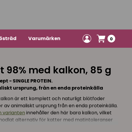
östräd
Varumärken
0
T
t 98% med kalkon, 85 g
pt - SINGLE PROTEIN.
liskt ursprung, från en enda proteinkälla
lkon är ett komplett och naturligt blötfoder
 av animaliskt ursprung från en enda proteinkälla.
n varianten
innehåller den här bara kalkon, vilket
enodlat alternativ för katter med matintoleranser
teinkällor. Helt spannmålsfritt.