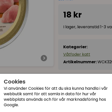
Den höga andelen animalisk
välmående kropp. Det höga 
18 kr
sig välhydrerad och stödjer
✔ Egenskaper
I lager, leveranstid 1-3 
98% ingredienser av an
En enda proteinkälla, k
Kategorier:
Spannmålsfritt, passar
Våtfoder katt
Stödjer hydration och 
100% naturligt, komple
Artikelnummer:
WCK32
Taurin tillsatt
📏 Innehåll & näringsvär
Cookies
Vikt: 85 g
Vi använder Cookies för att du ska kunna handla i vår
webbutik samt för att samla in data för hur vår
Sammansättning: 98,8% k
webbplats används och för vår marknadsföring hos
kalkonbuljong), 1% miner
Google.
Protein: 10,5% | Fett: 5,