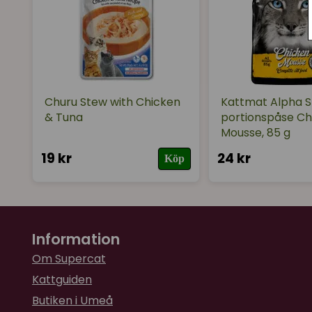
Churu Stew with Chicken
Kattmat Alpha Sp
& Tuna
portionspåse Ch
Mousse, 85 g
19 kr
24 kr
Köp
Information
Om Supercat
Kattguiden
Butiken i Umeå