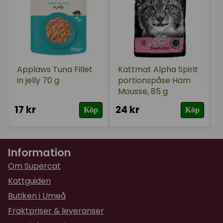
Applaws Tuna Fillet
Kattmat Alpha Spirit
in jelly 70 g
portionspåse Ham
Mousse, 85 g
17 kr
24 kr
3
Köp
Köp
Information
Om Supercat
Kattguiden
Butiken i Umeå
Fraktpriser & leveranser