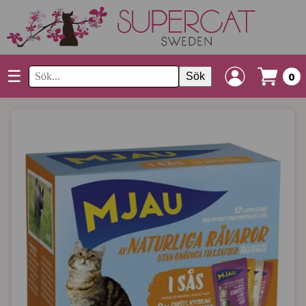
☰
Sök
0