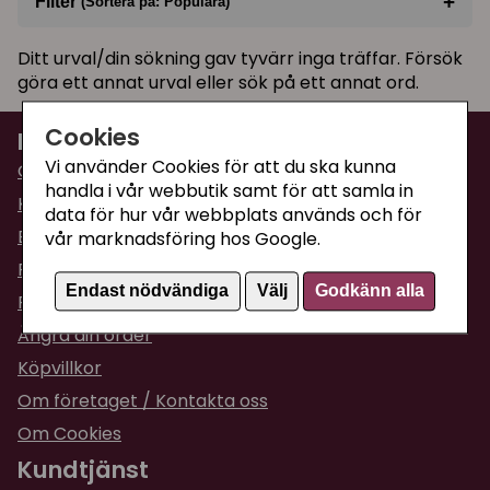
+
Filter
(Sortera på: Populära)
Sortera på
(Populära)
Ditt urval/din sökning gav tyvärr inga träffar. Försök
göra ett annat urval eller sök på ett annat ord.
I lager
Cookies
Information
Vi använder Cookies för att du ska kunna
Om Supercat
handla i vår webbutik samt för att samla in
Kattguiden
data för hur vår webbplats används och för
Butiken i Umeå
vår marknadsföring hos Google.
Fraktpriser & leveranser
Endast nödvändiga
Välj
Godkänn alla
Returinformation
Ångra din order
Köpvillkor
Om företaget / Kontakta oss
Om Cookies
Kundtjänst