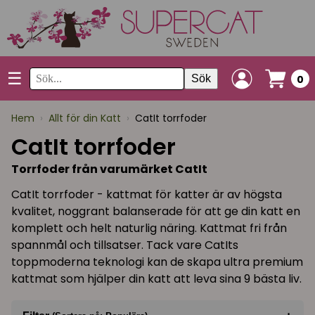
☰
Sök
0
Hem
›
Allt för din Katt
›
CatIt torrfoder
CatIt torrfoder
Torrfoder från varumärket CatIt
CatIt torrfoder - kattmat för katter är av högsta
kvalitet, noggrant balanserade för att ge din katt en
komplett och helt naturlig näring. Kattmat fri från
spannmål och tillsatser. Tack vare CatIts
toppmoderna teknologi kan de skapa ultra premium
kattmat som hjälper din katt att leva sina 9 bästa liv.