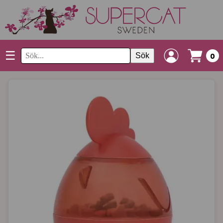
☰
Sök
0