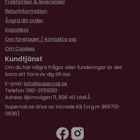
Fraktpriser & leveranser
kattgodis eller torrfoderpellets upp till 9 mm i
diameter. Leksaken rymmer cirka 60 g godsaker,
Returinformation
beroende på typ.
Ångra din order
Köpvillkor
Om företaget / Kontakta oss
Om Cookies
Kundtjänst
Om du har några frågor eller funderingar är det
bara att höra av dig till oss.
E-post:
info@supercat.se
Telefon: 090-2059210
Adress: Björnvägen 11, 906 40 UMEÅ
Supercat.se drivs av Incrade KB (org.nr 969701-
0636)