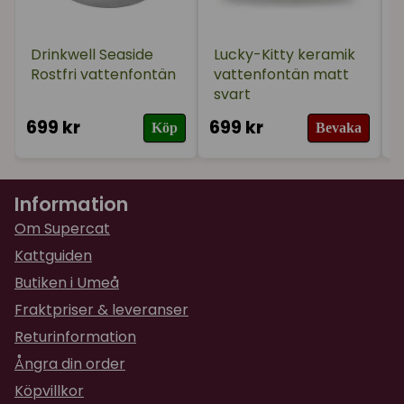
Drinkwell Seaside
Lucky-Kitty keramik
Rostfri vattenfontän
vattenfontän matt
svart
699 kr
699 kr
4
Köp
Bevaka
Information
Om Supercat
Kattguiden
Butiken i Umeå
Fraktpriser & leveranser
Returinformation
Ångra din order
Köpvillkor