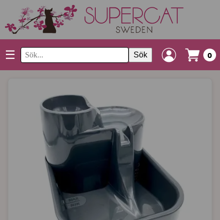
☰
Sök
0