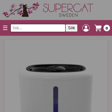
☰
Sök
0