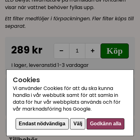
visar när vattnet behöver fyllas upp.
Ett filter medföljer i förpackningen. Fler filter köps till
separat.
289 kr
Köp
−
+
I lager, leveranstid 1-3 vardagar
Cookies
Kategorier:
Vi använder Cookies för att du ska kunna
handla i vår webbutik samt för att samla in
Vattenfontäner i plast
data för hur vår webbplats används och för
Artikelnummer:
465944
vår marknadsföring hos Google.
Endast nödvändiga
Välj
Godkänn alla
+
Recensioner (3)
Tillbehör