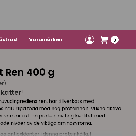
östräd
Varumärken
0
t Ren 400 g
er)
 katter!
uvudingrediens ren, har tillverkats med
 naturliga föda med hög proteinhalt. Vuxna aktiva
r som är rikt på protein av hög kvalitet med
erade nivåer av de viktiga aminosyrorna.
a antioxidanter i denna proteinkälla, i