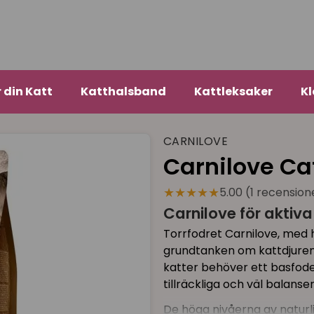
r din Katt
Katthalsband
Kattleksaker
Kl
CARNILOVE
Carnilove Ca
★★★★★
5.00 (1 recension
Carnilove för aktiva
Torrfodret Carnilove, med h
grundtanken om kattdjurens
katter behöver ett basfode
tillräckliga och väl balans
De höga nivåerna av naturlig