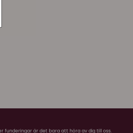
ndroitin, 0,016 %), bryggerijäst (en källa till
 %), cikoriarot (en källa till fruktooligosackarider,
,01 %), alger (0,01 %), psylliumfrö (0,01 %), timjan
 oregano (0,01 %), tranbär (0,0008 %), blåbär
).
34 %, Omega 6: 2,35 %
r:
 funderingar är det bara att höra av dig till oss.