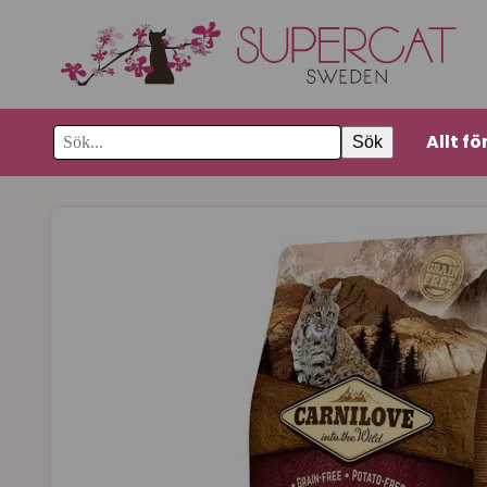
Allt fö
Sök